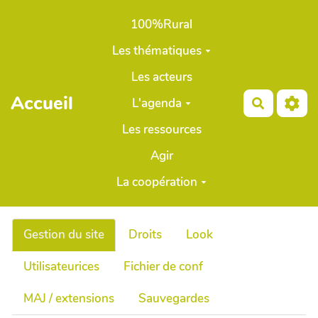
Aller au contenu principal
100%Rural
Les thématiques
Les acteurs
Accueil
L'agenda
Recherch
Les ressources
Agir
La coopération
Gestion du site
Droits
Look
Utilisateurices
Fichier de conf
MAJ / extensions
Sauvegardes