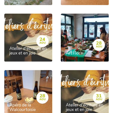
24
28
AOU
AOU
Atelier d'écriture en
jeux et en joie
Art Floral
28
31
AOU
AOU
Apéro de la
Atelier d'écriture en
Walcourtoisie
jeux et en joie