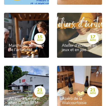
15
17
AOU
AOU
Marché du terroir et
Atelier d'écriture en
de l’artisanat
jeux et en joie
21
21
AOU
AOU
Afterwork estival
Apéro de la
chez CoopESEM
Walcourtoisie