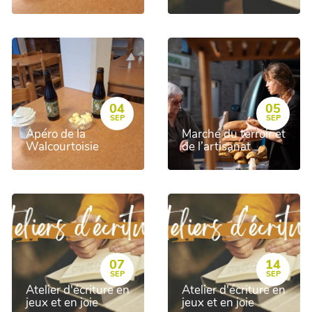
04
05
SEP
SEP
Apéro de la
Marché du terroir et
Walcourtoisie
de l’artisanat
07
14
SEP
SEP
Atelier d'écriture en
Atelier d'écriture en
jeux et en joie
jeux et en joie