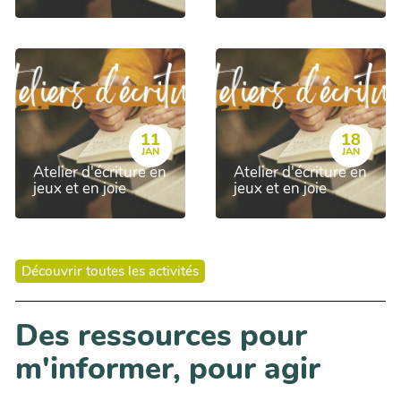
11
18
JAN
JAN
Atelier d'écriture en
Atelier d'écriture en
jeux et en joie
jeux et en joie
Découvrir toutes les activités
Des ressources pour
m'informer, pour agir