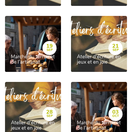
19
21
SEP
SEP
Marché du terroir et
Atelier d'écriture en
de l’artisanat
jeux et en joie
28
03
SEP
OCT
Atelier d'écriture en
Marché du terroir et
jeux et en joie
de l’artisanat