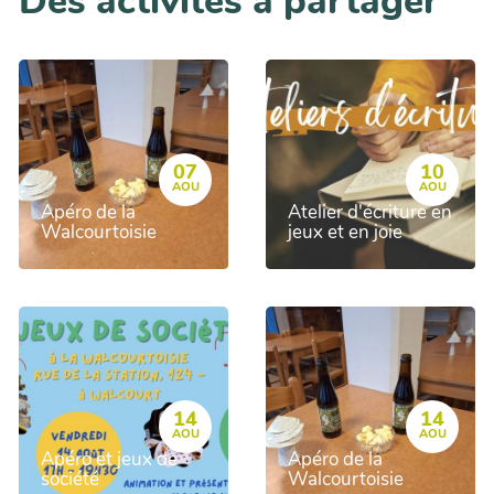
Des activités à partager
07
10
AOU
AOU
Apéro de la
Atelier d'écriture en
Walcourtoisie
jeux et en joie
14
14
AOU
AOU
Apéro et jeux de
Apéro de la
société
Walcourtoisie