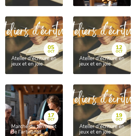
05
12
OCT
OCT
Atelier d'écriture en
Atelier d'écriture en
jeux et en joie
jeux et en joie
17
19
OCT
OCT
Marché du terroir et
Atelier d'écriture en
de l’artisanat
jeux et en joie