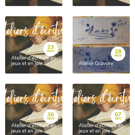
23
28
NOV
NOV
Atelier d'écriture en
jeux et en joie
Atelier Gravure
30
07
NOV
DEC
Atelier d'écriture en
Atelier d'écriture en
jeux et en joie
jeux et en joie