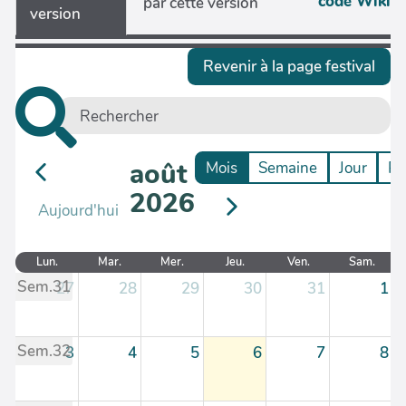
code Wiki
par cette version
version