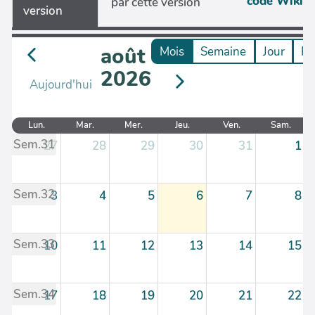
code Wiki
par cette version
version