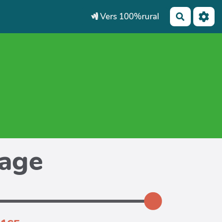
Vers 100%rural
Recherch
page