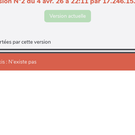
sion N°2 du 4 avr. 26 à 22:11 par 17.246.15
Version actuelle
tées par cette version