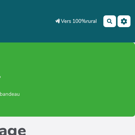
Vers 100%rural
Recherch
.
e bandeau
page