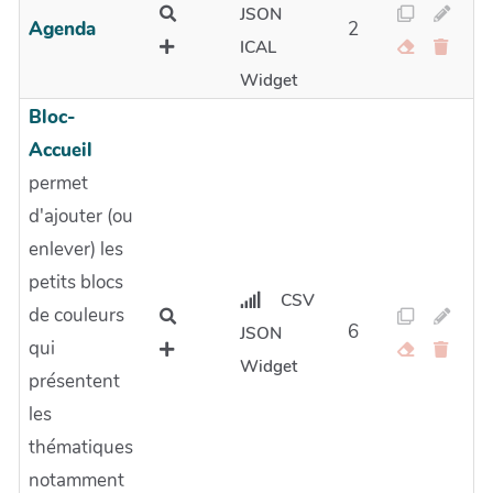
JSON
Agenda
2
ICAL
Widget
Bloc-
Accueil
permet
d'ajouter (ou
enlever) les
petits blocs
CSV
de couleurs
6
JSON
qui
Widget
présentent
les
thématiques
notamment