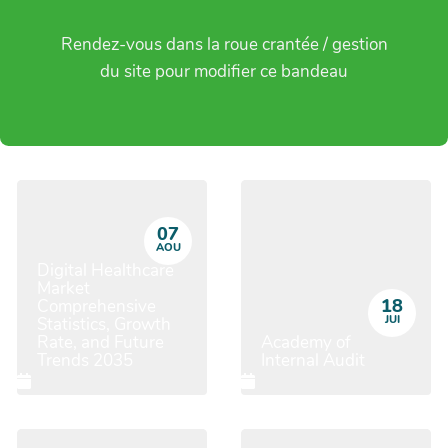
Rendez-vous dans la roue crantée / gestion
du site pour modifier ce bandeau
07
AOU
Digital Healthcare
Market
18
Comprehensive
JUI
Statistics, Growth
Rate, and Future
Academy of
Trends 2035
Internal Audit