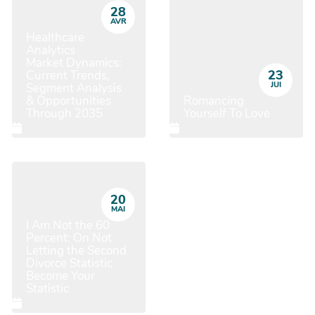
28
AVR
Healthcare
Analytics
Market Dynamics:
23
Current Trends,
JUI
Segment Analysis
& Opportunities
Romancing
Through 2035
Yourself To Love
20
MAI
I Am Not the 60
Percent: On Not
Letting the Second
Divorce Statistic
Become Your
Statistic