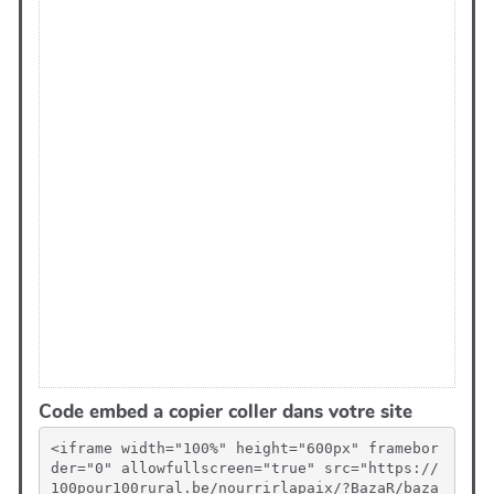
Code embed a copier coller dans votre site
<iframe width="100%" height="600px" framebor
der="0" allowfullscreen="true" src="https://
100pour100rural.be/nourrirlapaix/?BazaR/baza