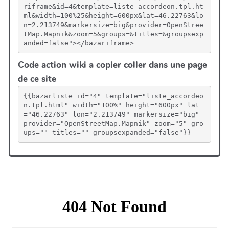
riframe&id=4&template=liste_accordeon.tpl.ht
ml&width=100%25&height=600px&lat=46.22763&lo
n=2.213749&markersize=big&provider=OpenStree
tMap.Mapnik&zoom=5&groups=&titles=&groupsexp
anded=false"></bazariframe>
Code action wiki a copier coller dans une page
de ce site
{{bazarliste id="4" template="liste_accordeo
n.tpl.html" width="100%" height="600px" lat
="46.22763" lon="2.213749" markersize="big" 
provider="OpenStreetMap.Mapnik" zoom="5" gro
ups="" titles="" groupsexpanded="false"}}