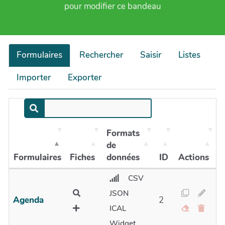
pour modifier ce bandeau
Formulaires
Rechercher
Saisir
Listes
Importer
Exporter
Formats
de
Formulaires
Fiches
données
ID
Actions
CSV
JSON
Agenda
2
ICAL
Widget