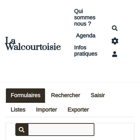
Aller au contenu principal
Qui
sommes
nous ?
Recherch
Agenda
La
Walcourtoisie
Infos
pratiques
Formulaires
Rechercher
Saisir
Listes
Importer
Exporter