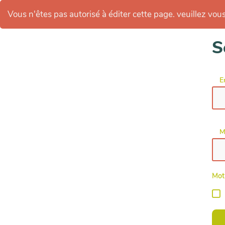
Vous n'êtes pas autorisé à éditer cette page. veuillez vous 
S
E
M
Mot