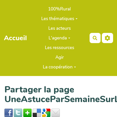
Aller au contenu principal
100%Rural
Les thématiques
Les acteurs
Accueil
L'agenda
Recherch
Les ressources
Agir
La coopération
Partager la page
UneAstuceParSemaineSur