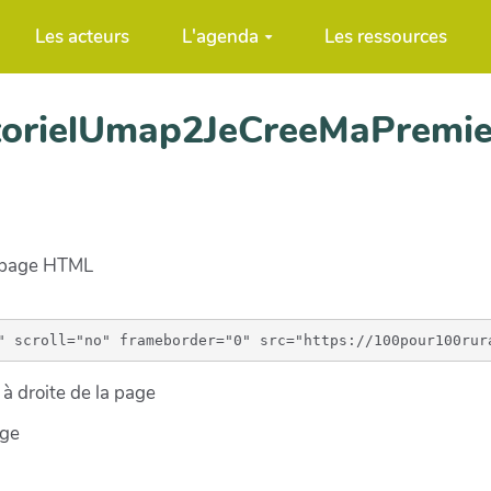
Les acteurs
L'agenda
Les ressources
utorielUmap2JeCreeMaPremi
e page HTML
à droite de la page
age