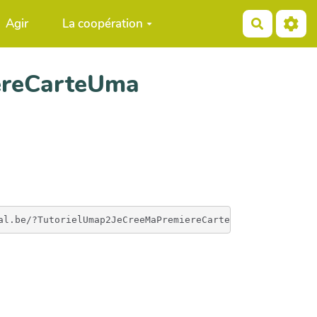
Agir
La coopération
Recherch
ereCarteUma