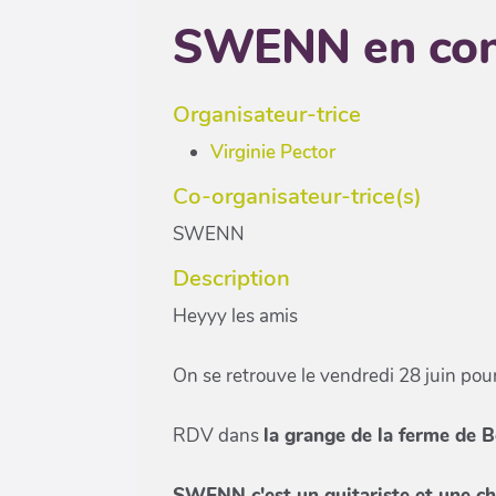
SWENN en con
Organisateur-trice
Virginie Pector
Co-organisateur-trice(s)
SWENN
Description
Heyyy les amis
On se retrouve le vendredi 28 juin pour
RDV dans
la grange de la ferme de B
SWENN c'est un guitariste et une c