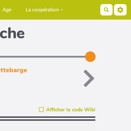
Agir
La coopération
Recherch
iche
uttebarge
Afficher le code Wiki