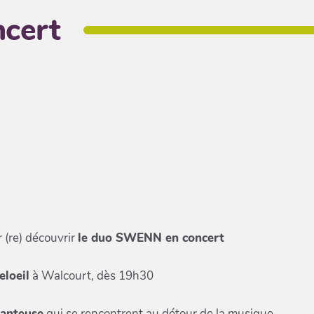
cert
 (re) découvrir
le duo SWENN en concert
eloeil
à Walcourt, dès 19h30
hanteuse
qui se rencontrent au détour de la musique.