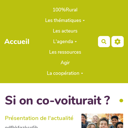
Aller au contenu principal
100%Rural
Les thématiques
Les acteurs
Accueil
L'agenda
Recherch
Les ressources
Agir
La coopération
Si on co-voiturait ?
Présentation de l'actualité
qdfhkfgzksefjh