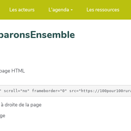
Les acteurs
L'agenda
Les ressources
eparonsEnsemble
e page HTML
à droite de la page
age