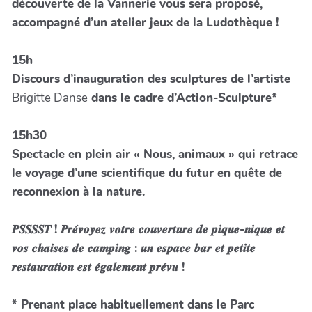
découverte de la Vannerie vous sera proposé,
accompagné d’un atelier jeux de la Ludothèque !
15h
Discours d’inauguration des sculptures de l’artiste
Brigitte Danse
dans le cadre d’Action-Sculpture*
15h30
Spectacle en plein air « Nous, animaux » qui retrace
le voyage d’une scientifique du futur en quête de
reconnexion à la nature.
𝑷𝑺𝑺𝑺𝑺𝑻 ! 𝑷𝒓𝒆́𝒗𝒐𝒚𝒆𝒛 𝒗𝒐𝒕𝒓𝒆 𝒄𝒐𝒖𝒗𝒆𝒓𝒕𝒖𝒓𝒆 𝒅𝒆 𝒑𝒊𝒒𝒖𝒆-𝒏𝒊𝒒𝒖𝒆 𝒆𝒕
𝒗𝒐𝒔 𝒄𝒉𝒂𝒊𝒔𝒆𝒔 𝒅𝒆 𝒄𝒂𝒎𝒑𝒊𝒏𝒈 : 𝒖𝒏 𝒆𝒔𝒑𝒂𝒄𝒆 𝒃𝒂𝒓 𝒆𝒕 𝒑𝒆𝒕𝒊𝒕𝒆
𝒓𝒆𝒔𝒕𝒂𝒖𝒓𝒂𝒕𝒊𝒐𝒏 𝒆𝒔𝒕 𝒆́𝒈𝒂𝒍𝒆𝒎𝒆𝒏𝒕 𝒑𝒓𝒆́𝒗𝒖 !
* Prenant place habituellement dans le Parc