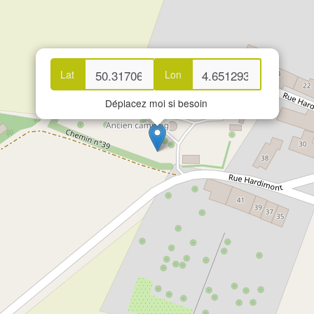
Lat
Lon
Déplacez moi si besoin