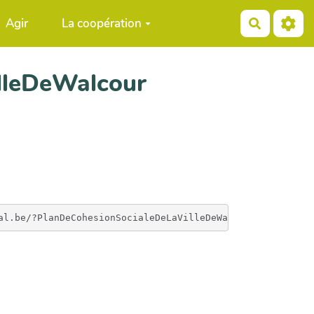
Agir
La coopération
Recherch
lleDeWalcour