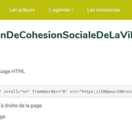
Les acteurs
L'agenda
Les ressources
lanDeCohesionSocialeDeLaVi
e page HTML
à droite de la page
age