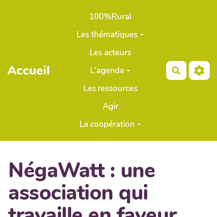
Aller au contenu principal
100%Rural
Les thématiques
Les acteurs
Accueil
L'agenda
Recherch
Les ressources
Agir
La coopération
NégaWatt : une
association qui
travaille en faveur