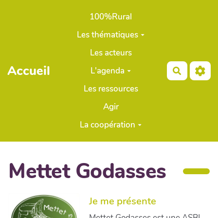
Aller au contenu principal
100%Rural
Les thématiques
Les acteurs
Accueil
L'agenda
Recherch
Les ressources
Agir
La coopération
Mettet Godasses
Je me présente
Mettet Godasses est une ASBL