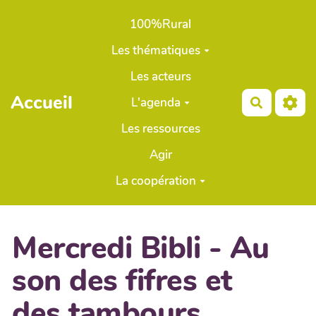
Aller au contenu principal
100%Rural
Les thématiques
Les acteurs
Accueil
L'agenda
Recherch
Les ressources
Agir
La coopération
Mercredi Bibli - Au
son des fifres et
des tambours