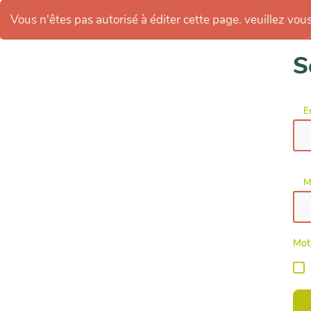
Vous n'êtes pas autorisé à éditer cette page. veuillez vous 
S
E
M
Mot