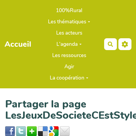
Aller au contenu principal
100%Rural
Les thématiques
Les acteurs
Accueil
L'agenda
Recherch
Les ressources
Agir
La coopération
Partager la page
LesJeuxDeSocieteCEstStyl