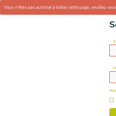
Vous n'êtes pas autorisé à éditer cette page. veuillez vous 
S
E
M
Mot