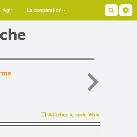
Agir
La coopération
Recherch
iche
orme
Afficher le code Wiki