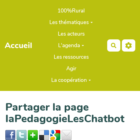
Aller au contenu principal
100%Rural
Les thématiques
Les acteurs
Accueil
L'agenda
Recherch
Les ressources
Agir
La coopération
Partager la page
IaPedagogieLesChatbot