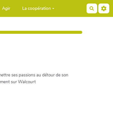
Agir
La coopération
Recherch
smettre ses passions au détour de son
rement sur Walcourt