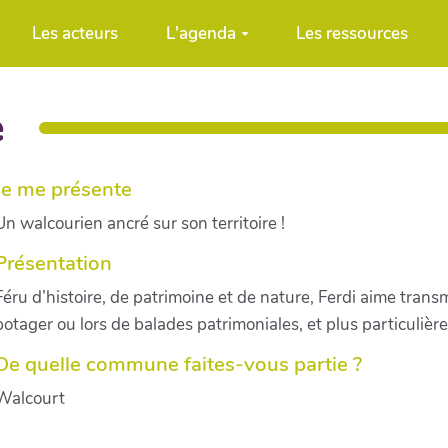
Les acteurs
L'agenda
Les ressources
e
Je me présente
Un walcourien ancré sur son territoire !
Présentation
Féru d’histoire, de patrimoine et de nature, Ferdi aime tran
potager ou lors de balades patrimoniales, et plus particuliè
De quelle commune faites-vous partie ?
Walcourt