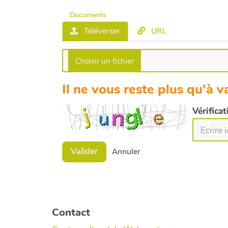
Documents
Téléverser
URL
Il ne vous reste plus qu'à va
Vérifica
Valider
Annuler
Contact