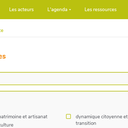
Les acteurs
L'agenda
Les ressources
ce
es
patrimoine et artisanat
dynamique citoyenne et
transition
culture