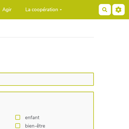
Agir
La coopération
Recherch
enfant
bien-être