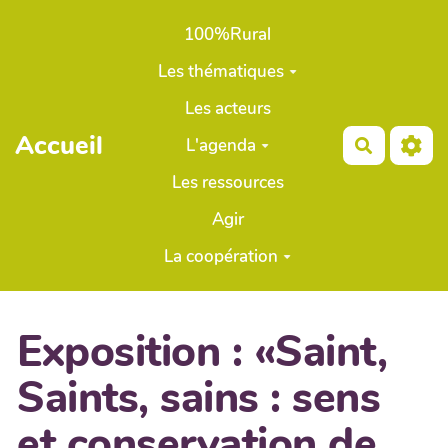
Aller au contenu principal
100%Rural
Les thématiques
Les acteurs
Accueil
L'agenda
Recherch
Les ressources
Agir
La coopération
Exposition : «Saint,
Saints, sains : sens
et conservation de