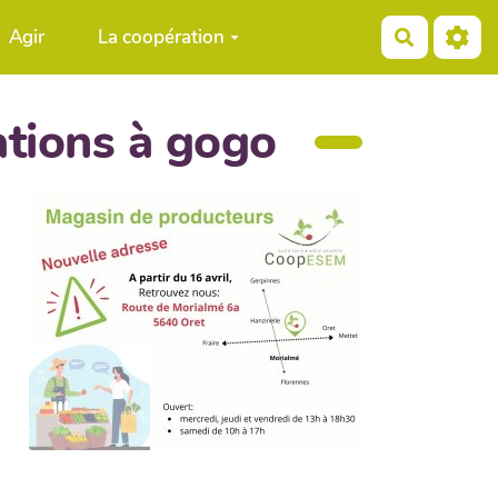
Agir
La coopération
Recherch
tions à gogo