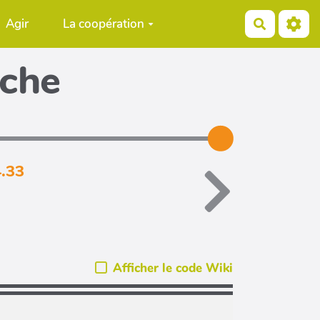
Agir
La coopération
Recherch
iche
4.33
Afficher le code Wiki