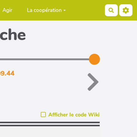
Agir
La coopération
Recherch
iche
09.44
Afficher le code Wiki