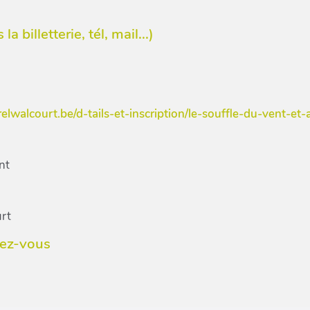
a billetterie, tél, mail...)
elwalcourt.be/d-tails-et-inscription/le-souffle-du-vent-e
nt
rt
dez-vous