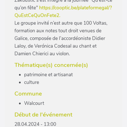
Zakoustic’s est intégré à la journée "Qu’est-ce
qu’on fête"
https://cooptic.be/plateformegal/?
QuEstCeQuOnFete2.
Le groupe invité n’est autre que 100 Voltas,
formation aux notes tout droit venues de
Galice, composée de l’accordéoniste Didier
Laloy, de Verónica Codesal au chant et
Damien Chierici au violon.
Thématique(s) concernée(s)
patrimoine et artisanat
culture
Commune
Walcourt
Début de l'événement
28.04.2024 - 13:00