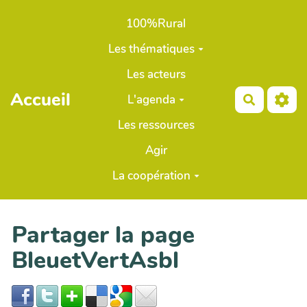
Aller au contenu principal
100%Rural
Les thématiques
Les acteurs
Accueil
L'agenda
Recherch
Les ressources
Agir
La coopération
Partager la page
BleuetVertAsbl