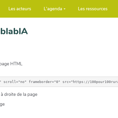
Les acteurs
L'agenda
Les ressources
ablablA
e page HTML
à droite de la page
age