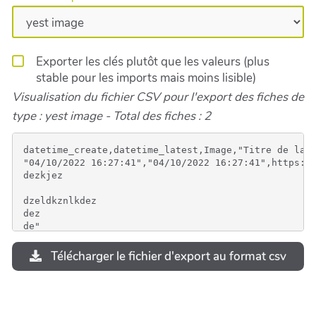
Exporter les clés plutôt que les valeurs (plus
stable pour les imports mais moins lisible)
Visualisation du fichier CSV pour l'export des fiches de
type : yest image - Total des fiches : 2
datetime_create,datetime_latest,Image,"Titre de la f
"04/10/2022 16:27:41","04/10/2022 16:27:41",https://
dezkjez

dzeldkznlkdez

dez

de"

"04/10/2022 16:29:16","04/10/2022 16:29:16",https://
gtrjkgtr

Télécharger le fichier d'export au format csv
hytkhzjea
