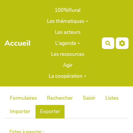
Aller au contenu principal
100%Rural
Les thématiques
Les acteurs
Accueil
L'agenda
Recherch
Les ressources
Agir
La coopération
Formulaires
Rechercher
Saisir
Listes
Importer
Exporter
Fiches à exporter :