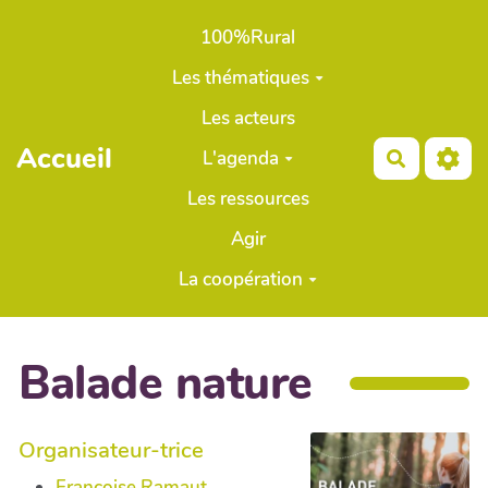
Aller au contenu principal
100%Rural
Les thématiques
Les acteurs
Accueil
L'agenda
Recherch
Les ressources
Agir
La coopération
Balade nature
Organisateur-trice
Françoise Ramaut