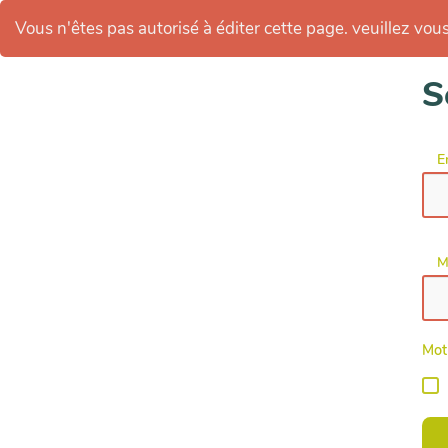
Vous n'êtes pas autorisé à éditer cette page. veuillez vous 
S
E
M
Mot