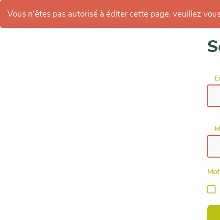
Vous n'êtes pas autorisé à éditer cette page. veuillez vous 
S
E
M
Mot