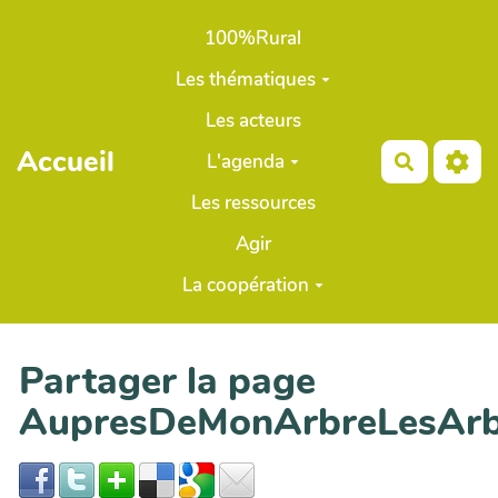
Aller au contenu principal
100%Rural
Les thématiques
Les acteurs
Accueil
L'agenda
Recherch
Les ressources
Agir
La coopération
Partager la page
AupresDeMonArbreLesArb