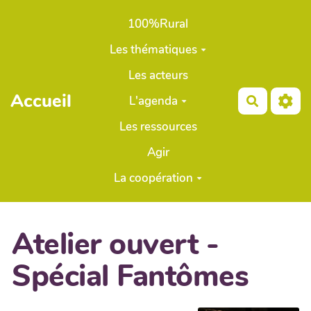
Aller au contenu principal
100%Rural
Les thématiques
Les acteurs
Accueil
L'agenda
Recherch
Les ressources
Agir
La coopération
Atelier ouvert -
Spécial Fantômes