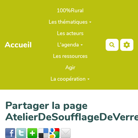
Aller au contenu principal
100%Rural
Les thématiques
Les acteurs
Accueil
L'agenda
Recherch
Les ressources
Agir
La coopération
Partager la page
AtelierDeSoufflageDeVerre