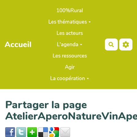
Aller au contenu principal
100%Rural
Les thématiques
Les acteurs
Accueil
L'agenda
Recherch
Les ressources
Agir
La coopération
Partager la page
AtelierAperoNatureVinAp