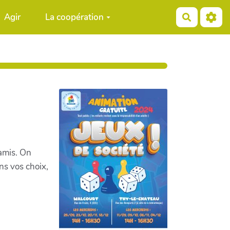
Agir
La coopération
Recherch
 amis. On
ns vos choix,