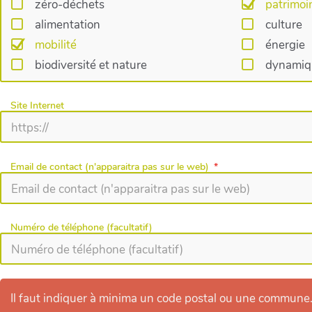
zéro-déchets
patrimoi
alimentation
culture
mobilité
énergie
biodiversité et nature
dynamiqu
Site Internet
Email de contact (n'apparaitra pas sur le web)
Numéro de téléphone (facultatif)
Il faut indiquer à minima un code postal ou une commune. S