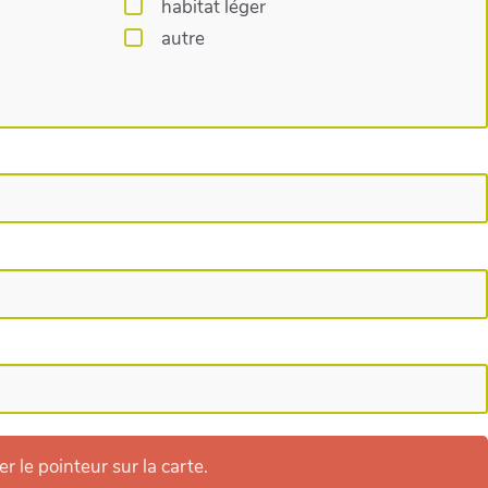
habitat léger
autre
 le pointeur sur la carte.