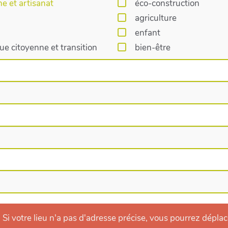
ne et artisanat
éco-construction
agriculture
enfant
e citoyenne et transition
bien-être
i votre lieu n'a pas d'adresse précise, vous pourrez déplacer