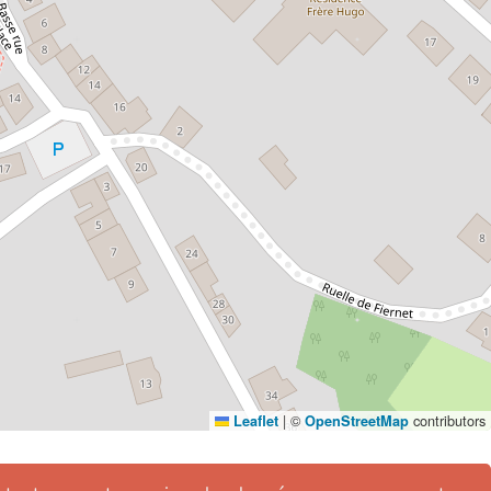
|
©
contributors
Leaflet
OpenStreetMap