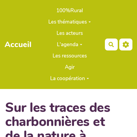
Aller au contenu principal
100%Rural
Les thématiques
Les acteurs
Accueil
L'agenda
Recherch
Les ressources
Agir
La coopération
Sur les traces des
charbonnières et
de la nature à